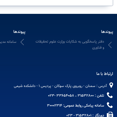
پیوندها
پیوندها
دفتر پاسخگویی به شکایات وزارت علوم تحقیقات
سامانه مدیر
و فناوری
ارتباط با ما
آدرس : سمنان - روبروی پارک سوکان - پردیس 1 - دانشکده شیمی
تلفن : 31532800 ، 33654058 -023
سامانه پیامکی روابط عمومی: 30002314
دورنگار : 31532801 - 023