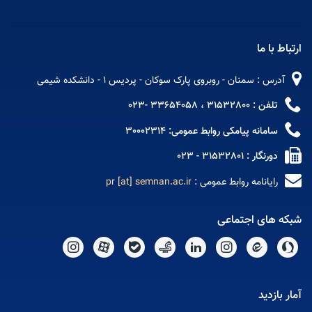
ارتباط با ما
آدرس : سمنان - روبروی پارک سوکان - پردیس 1 - دانشکده شیمی
تلفن : 31532800 ، 33654058 -023
سامانه پیامکی روابط عمومی: 30002314
دورنگار : 31532801 - 023
رایانامه روابط عمومی :
pr [at] semnan.ac.ir
شبکه های اجتماعی
آمار بازدید