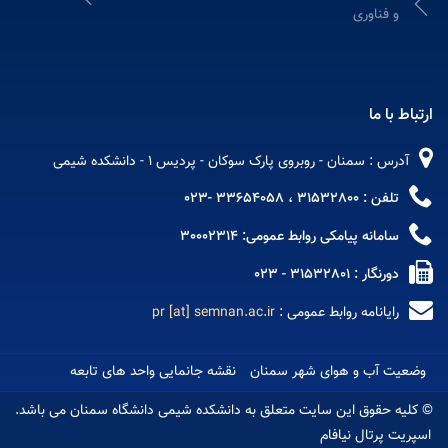
و فناوری
ارتباط با ما
آدرس : سمنان - روبروی پارک سوکان - پردیس 1 - دانشکده شیمی
تلفن : 31532800 ، 33654058 -023
سامانه پیامکی روابط عمومی: 30002314
دورنگار : 31532801 - 023
رایانامه روابط عمومی :
pr [at] semnan.ac.ir
وضعیت آب و هوای شهر سمنان
نقشه جانمایی واحد های تابعه
© کلیه حقوق این سایت متعلق به دانشکده شیمی دانشگاه سمنان می باشد.
اسپریت پرتال نیافام